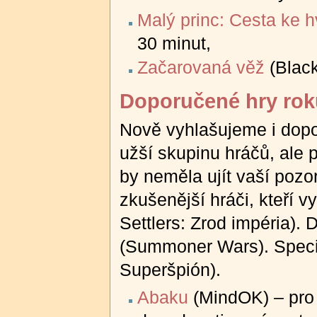
Malý princ: Cesta ke
30 minut,
Začarovaná věž
(Black
Doporučené hry rok
Nově vyhlašujeme i dopor
užší skupinu hráčů, ale
by neměla ujít vaší pozo
zkušenější hráči, kteří 
Settlers: Zrod impéria). D
(Summoner Wars). Specif
Superšpión).
Abaku
(MindOK) – pro 