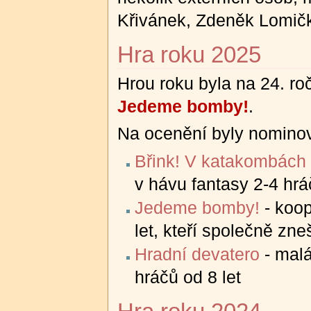
Křivánek, Zdeněk Lomičk
Hra roku 2025
Hrou roku byla na 24. r
Jedeme bomby!
.
Na ocenění byly nominov
Břink! V katakombách
v hávu fantasy 2-4 hrá
Jedeme bomby!
- koop
let, kteří společně zn
Hradní devatero
- malá
hráčů od 8 let