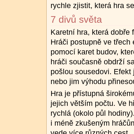
rychle zjistit, která hra 
7 divů světa
Karetní hra, která dobře
Hráči postupně ve třech 
pomocí karet budov, kter
hráči současně obdrží sa
pošlou sousedovi. Efekt 
nebo jim výhodu přinesou
Hra je přístupná širokému
jejich větším počtu. Ve 
rychlá (okolo půl hodiny
i méně zkušeným hráčům.
vede více různých cest.