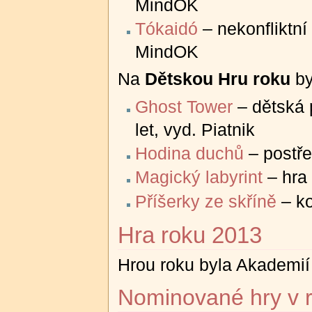
MindOK
Tókaidó
– nekonfliktní
MindOK
Na
Dětskou Hru roku
by
Ghost Tower
– dětská 
let, vyd. Piatnik
Hodina duchů
– postře
Magický labyrint
– hra 
Příšerky ze skříně
– ko
Hra roku 2013
Hrou roku byla Akademií
Nominované hry v 