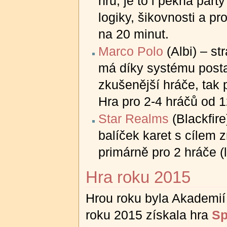
hru, je to i pěkná párt
logiky, šikovnosti a pr
na 20 minut.
Marco Polo
(Albi) – st
má díky systému posta
zkušenější hráče, tak p
Hra pro 2-4 hráčů od 1
Star Realms
(Blackfire
balíček karet s cílem 
primárně pro 2 hráče (l
Hra roku 2015
Hrou roku byla Akademií
roku 2015 získala hra
Sp