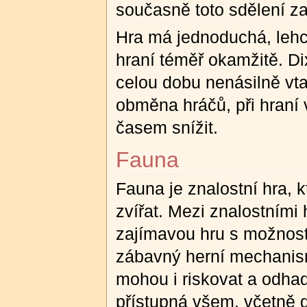
současně toto sdělení za
Hra má jednoduchá, lehce
hraní téměř okamžitě. Di
celou dobu nenásilně vta
obměna hráčů, při hraní 
časem snížit.
Fauna
Fauna je znalostní hra, k
zvířat. Mezi znalostními 
zajímavou hru s možností
zábavný herní mechanism
mohou i riskovat a odha
přístupná všem, včetně d