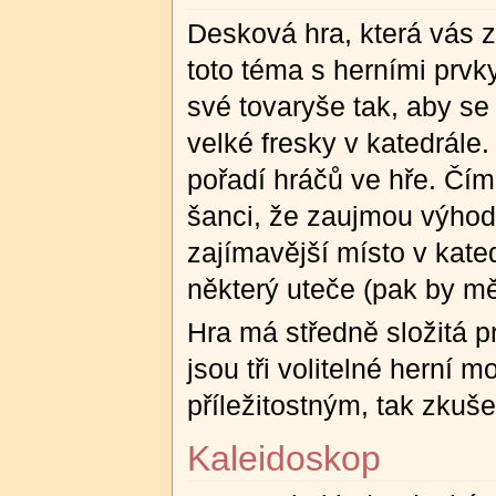
Desková hra, která vás 
toto téma s herními prvk
své tovaryše tak, aby se
velké fresky v katedrále.
pořadí hráčů ve hře. Čím 
šanci, že zaujmou výhodn
zajímavější místo v kated
některý uteče (pak by mě
Hra má středně složitá pr
jsou tři volitelné herní 
příležitostným, tak zku
Kaleidoskop