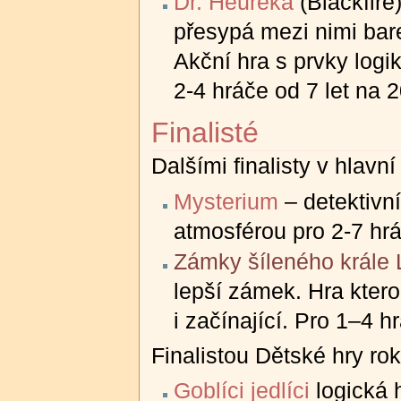
Dr. Heuréka
(Blackfire
přesypá mezi nimi bare
Akční hra s prvky logik
2-4 hráče od 7 let na 2
Finalisté
Dalšími finalisty v hlavní
Mysterium
– detektivní
atmosférou pro 2-7 hrá
Zámky šíleného krále 
lepší zámek. Hra ktero
i začínající. Pro 1–4 h
Finalistou Dětské hry rok
Goblíci jedlíci
logická 