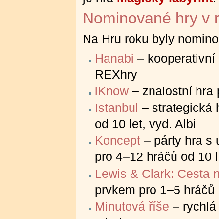
Nominované hry v 
Na Hru roku byly nominov
Hanabi
– kooperativní 
REXhry
iKnow
– znalostní hra 
Istanbul
– strategická 
od 10 let, vyd. Albi
Koncept
– párty hra s
pro 4–12 hráčů od 10 le
Lewis & Clark: Cesta 
prvkem pro 1–5 hráčů 
Minutová říše
– rychlá 