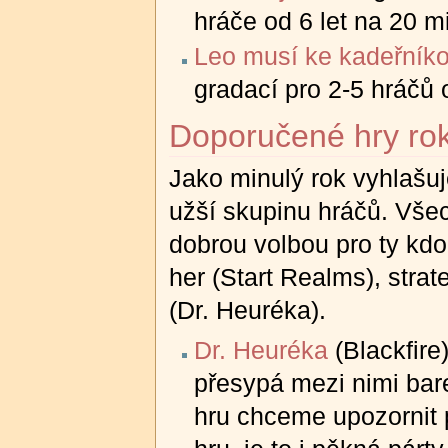
hráče od 6 let na 20 m
Leo musí ke kadeřníko
gradací pro 2-5 hráčů 
Doporučené hry ro
Jako minulý rok vyhlašuj
užší skupinu hráčů. Všec
dobrou volbou pro ty kdo
her (Start Realms), stra
(Dr. Heuréka).
Dr. Heuréka
(Blackfire
přesypá mezi nimi bar
hru chceme upozornit 