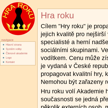
Hra roku
Cílem "Hry roku" je prop
jejich kvalitě pro nejšir
specialisté a herní nadše
navigace
Hlavní strana
sociálními skupinami. Ve
Systém volby
Členové akademie
vodítkem. Cenu může získ
Logo
Kontakt
je vydaná v České republ
propagovat kvalitní hry, 
Nemohou být zařazeny ro
Hru roku volí Akademie h
současnosti se jedná pře
několik externích osob, 