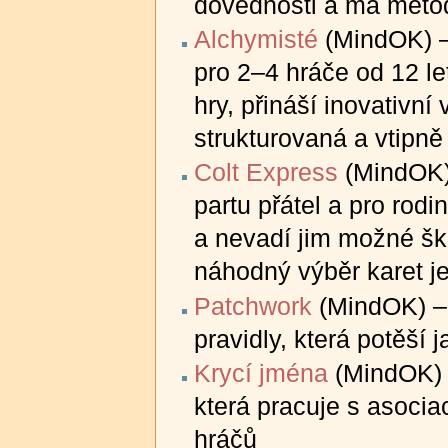
dovednosti a má metod
Alchymisté
(MindOK) 
pro 2–4 hráče od 12 l
hry, přináší inovativní
strukturovaná a vtipně
Colt Express
(MindOK) 
partu přátel a pro rodin
a nevadí jim možné ško
náhodný výběr karet je
Patchwork
(MindOK) 
pravidly, která potěší 
Krycí jména
(MindOK)
která pracuje s asocia
hráčů