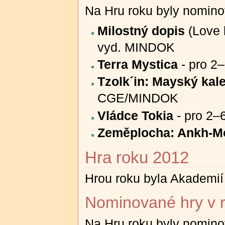
Na Hru roku byly nominov
Milostný dopis
(Love l
vyd. MINDOK
Terra Mystica
- pro 2
Tzolk´in: Mayský kal
CGE/MINDOK
Vládce Tokia
- pro 2–6
Zeměplocha: Ankh-M
Hra roku 2012
Hrou roku byla Akademií
Nominované hry v 
Na Hru roku byly nominov