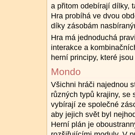
a přitom odebírají dílky,
Hra probíhá ve dvou obdo
díky zásobám nasbíraným 
Hra má jednoduchá pravi
interakce a kombinačníc
herní principy, které jso
Mondo
Všichni hráči najednou st
různých typů krajiny, se 
vybírají ze společné zá
aby jejich svět byl nejh
Herní plán je oboustranný,
rozšiřujícími moduly. V p