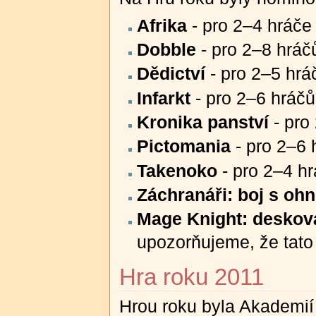
Afrika
- pro 2–4 hráče 
Dobble
- pro 2–8 hráčů
Dědictví
- pro 2–5 hr
Infarkt
- pro 2–6 hráčů
Kronika panství
- pro 
Pictomania
- pro 2–6 
Takenoko
- pro 2–4 hr
Záchranáři: boj s oh
Mage Knight: deskov
upozorňujeme, že tato
Hra roku 2011
Hrou roku byla Akademií