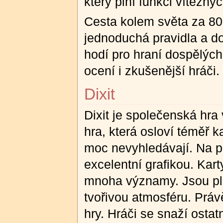
který plní funkci vítězný
Cesta kolem světa za 80 
jednoduchá pravidla a d
hodí pro hraní dospělých
ocení i zkušenější hráči.
Dixit
Dixit je společenská hra 
hra, která osloví téměř ka
moc nevyhledávají. Na p
excelentní grafikou. Kar
mnoha významy. Jsou pln
tvořivou atmosféru. Práv
hry. Hráči se snaží ostat