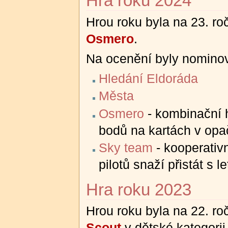
Hra roku 2024
Hrou roku byla na 23. r
Osmero
.
Na ocenění byly nominov
Hledání Eldoráda
Města
Osmero
- kombinační h
bodů na kartách v opa
Sky team
- kooperativn
pilotů snaží přistát s l
Hra roku 2023
Hrou roku byla na 22. r
Scout
v dětské kategorii