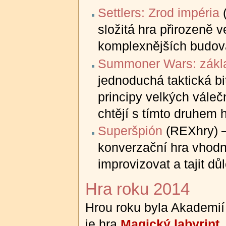
Settlers: Zrod impéria
(
složitá hra přirozeně 
komplexnějších budov
Summoner Wars: zákl
jednoduchá taktická b
principy velkých válečn
chtějí s tímto druhem h
Superšpión
(REXhry) –
konverzační hra vhodná
improvizovat a tajit dů
Hra roku 2014
Hrou roku byla Akademií
je hra
Magický labyrint
.