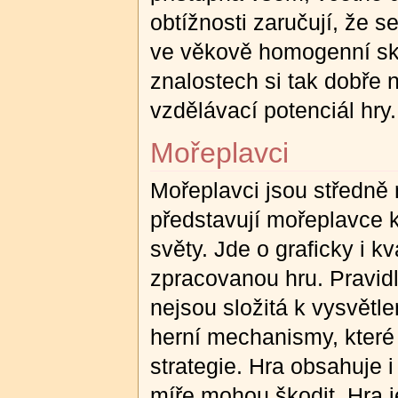
obtížnosti zaručují, že s
ve věkově homogenní skup
znalostech si tak dobře n
vzdělávací potenciál hry.
Mořeplavci
Mořeplavci jsou středně 
představují mořeplavce 
světy. Jde o graficky i k
zpracovanou hru. Pravidl
nejsou složitá k vysvětl
herní mechanismy, které
strategie. Hra obsahuje i
míře mohou škodit. Hra j