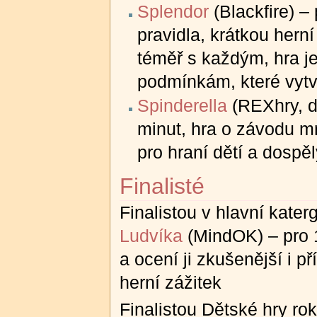
Splendor
(Blackfire) –
pravidla, krátkou herní
téměř s každým, hra je
podmínkám, které vytv
Spinderella
(REXhry, di
minut, hra o závodu m
pro hraní dětí a dospě
Finalisté
Finalistou v hlavní katerg
Ludvíka
(MindOK) – pro 1
a ocení ji zkušenější i př
herní zážitek
Finalistou Dětské hry rok